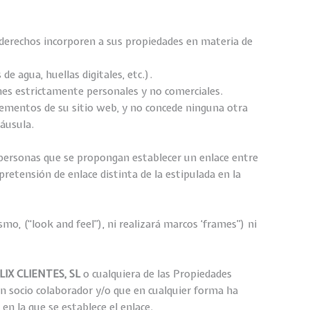
s derechos incorporen a sus propiedades en materia de
e agua, huellas digitales, etc.).
fines estrictamente personales y no comerciales.
elementos de su sitio web, y no concede ninguna otra
láusula.
s personas que se propongan establecer un enlace entre
retensión de enlace distinta de la estipulada en la
smo, (“look and feel”), ni realizará marcos ‘frames”) ni
IX CLIENTES, SL
o cualquiera de las Propiedades
n socio colaborador y/o que en cualquier forma ha
en la que se establece el enlace.