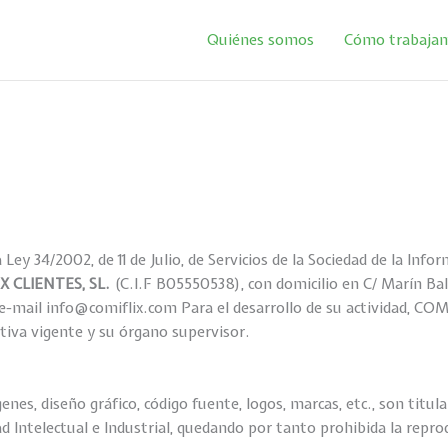
Quiénes somos
Cómo trabaja
 Ley 34/2002, de 11 de Julio, de Servicios de la Sociedad de la In
X CLIENTES, SL.
(C.I.F B05550538), con domicilio en C/ Marín Bald
e-mail info@comiflix.com Para el desarrollo de su actividad, CO
tiva vigente y su órgano supervisor.
enes, diseño gráfico, código fuente, logos, marcas, etc., son titu
 Intelectual e Industrial, quedando por tanto prohibida la reprod