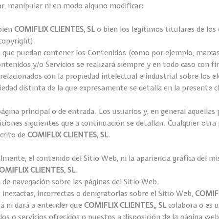
rar, manipular ni en modo alguno modificar:
 bien
COMIFLIX CLIENTES, SL
o bien los legítimos titulares de lo
copyright).
ón que puedan contener los Contenidos (como por ejemplo, marcas d
 Contenidos y/o Servicios se realizará siempre y en todo caso con 
relacionados con la propiedad intelectual e industrial sobre los 
iedad distinta de la que expresamente se detalla en la presente c
ágina principal o de entrada. Los usuarios y, en general aquella
ciones siguientes que a continuación se detallan. Cualquier otra p
scrito de
COMIFLIX CLIENTES, SL
.
almente, el contenido del Sitio Web, ni la apariencia gráfica del mi
OMIFLIX CLIENTES, SL
.
 de navegación sobre las páginas del Sitio Web.
 inexactas, incorrectas o denigratorias sobre el Sitio Web,
COMIFL
ará ni dará a entender que
COMIFLIX
CLIENTES,
, SL
colabora o es u
s o servicios ofrecidos o puestos a disposición de la página web 