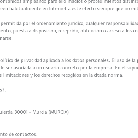
 contenidos empleando para ello medios o procedimientos distinto
pleen habitualmente en Internet a este efecto siempre que no ent
permitida por el ordenamiento jurídico, cualquier responsabilidad
ento, puesta a disposición, recepción, obtención o acceso a los c
onarse.
ica de privacidad aplicada a los datos personales. El uso de la
do ser asociada a un usuario concreto por la empresa. En el supu
s limitaciones y los derechos recogidos en la citada norma.
s?.
zquierda, 30001 – Murcia (MURCIA)
ento de contactos.