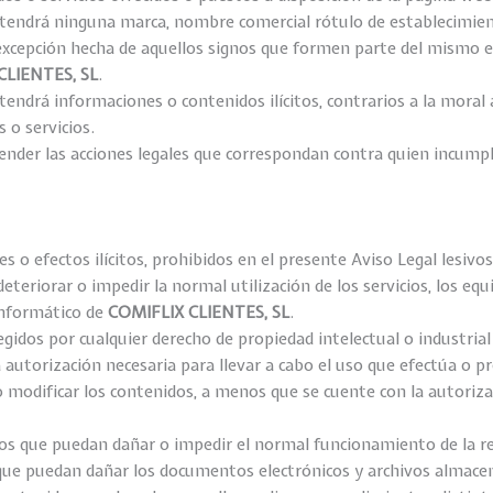
ntendrá ninguna marca, nombre comercial rótulo de establecimien
 excepción hecha de aquellos signos que formen parte del mismo e
CLIENTES
, SL
.
ntendrá informaciones o contenidos ilícitos, contrarios a la mora
 o servicios.
der las acciones legales que correspondan contra quien incumpla
nes o efectos ilícitos, prohibidos en el presente Aviso Legal lesivo
deteriorar o impedir la normal utilización de los servicios, los e
informático de
COMIFLIX
CLIENTES
, SL
.
gidos por cualquier derecho de propiedad intelectual o industrial 
autorización necesaria para llevar a cabo el uso que efectúa o p
o modificar los contenidos, a menos que se cuente con la autoriza
icos que puedan dañar o impedir el normal funcionamiento de la r
ue puedan dañar los documentos electrónicos y archivos almacen