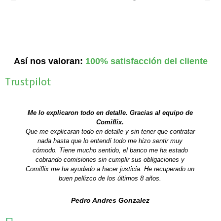
Así nos valoran:
100% satisfacción del cliente
Trustpilot
A
S
n
i
Me lo explicaron todo en detalle. Gracias al equipo de
t
g
Comiflix.
e
u
Que me explicaran todo en detalle y sin tener que contratar
r
i
nada hasta que lo entendí todo me hizo sentir muy
cómodo. Tiene mucho sentido, el banco me ha estado
i
e
cobrando comisiones sin cumplir sus obligaciones y
o
n
Comiflix me ha ayudado a hacer justicia. He recuperado un
r
t
buen pellizco de los últimos 8 años.
e
Pedro Andres Gonzalez