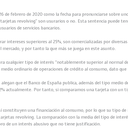
el 26 de febrero de 2020 como la fecha para pronunciarse sobre un
s “tarjetas revolving” son usurarios o no. Esta sentencia puede te
suarios de servicios bancarios.
cobrar intereses superiores al 25%, son comercializadas por div
l mercado, y por tanto la que más se juega en este asunto.
ra cualquier tipo de interés “notablemente superior al normal d
rés medio ordinario de operaciones de crédito al consumo, dato qu
alegan que el Banco de España publica, además del tipo medio de
l 22% actualmente. Por tanto, si comparamos una tarjeta con un t
constituyen una financiación al consumo, por lo que su tipo de 
arjetas revolving. La comparación con la media del tipo de interé
obro de un interés abusivo que no tiene justificación.