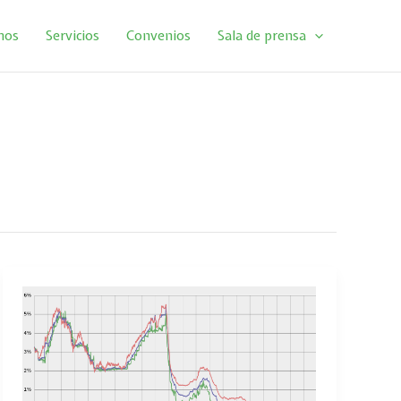
mos
Servicios
Convenios
Sala de prensa
¿Sabemos
lo
que
es
el