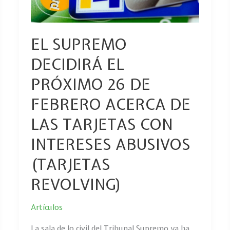
26
DE
FEBRERO
ACERCA
EL SUPREMO
DE
DECIDIRÁ EL
LAS
TARJETAS
PRÓXIMO 26 DE
CON
FEBRERO ACERCA DE
INTERESES
ABUSIVOS
LAS TARJETAS CON
(TARJETAS
REVOLVING)
INTERESES ABUSIVOS
(TARJETAS
REVOLVING)
Artículos
La sala de lo civil del Tribunal Supremo ya ha