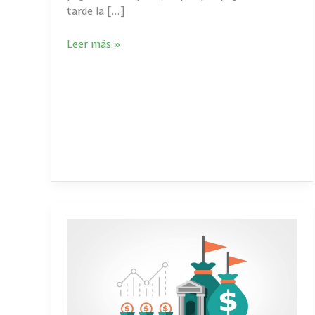
tarde la […]
Leer más »
¿QUÉ
ES
UNA
CLÁUSULA
ABUSIVA?