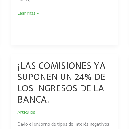
Leer más »
¡LAS COMISIONES YA
¡LAS
COMISIONES
SUPONEN UN 24% DE
YA
SUPONEN
LOS INGRESOS DE LA
UN
BANCA!
24%
DE
LOS
Artículos
INGRESOS
Dado el entorno de tipos de interés negativos
DE